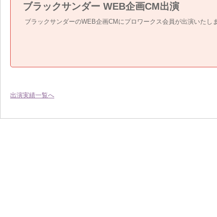
ブラックサンダー WEB企画CM出演
ブラックサンダーのWEB企画CMにプロワークス会員が出演いたし
出演実績一覧へ