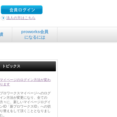
法人の方はこちら
proworks会員
績
になるには
トピックス
マイページのログイン方法が変わ
ります
プロワークスマイページへのログ
イン方法が変更になり、全ての
方々に、新しいマイページログイ
ンID「新プロワークスID」への切
り替えをして頂くこととなりまし
た。