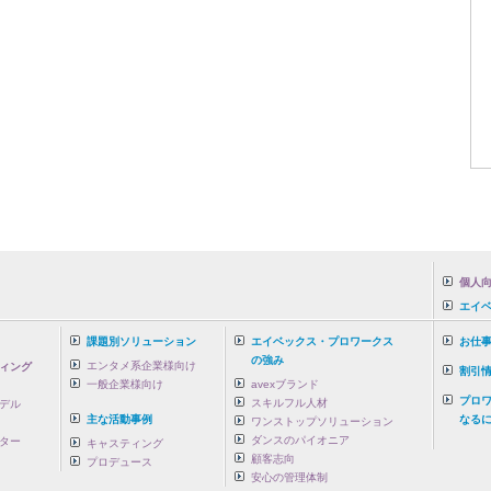
個人向
エイ
課題別ソリューション
エイベックス・プロワークス
お仕
の強み
エンタメ系企業様向け
ィング
割引
一般企業様向け
avexブランド
プロ
スキルフル人材
デル
主な活動事例
なるに
ワンストップソリューション
ダンスのパイオニア
ター
キャスティング
顧客志向
プロデュース
安心の管理体制