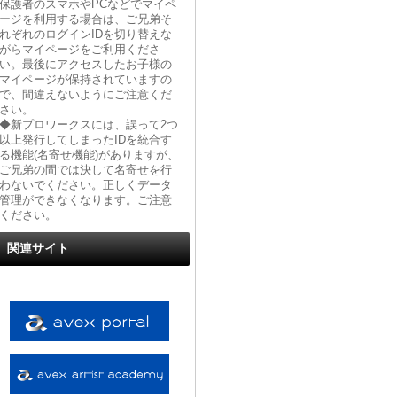
保護者のスマホやPCなどでマイペ
ージを利用する場合は、ご兄弟そ
れぞれのログインIDを切り替えな
がらマイページをご利用くださ
い。最後にアクセスしたお子様の
マイページが保持されていますの
で、間違えないようにご注意くだ
さい。
◆新プロワークスには、誤って2つ
以上発行してしまったIDを統合す
る機能(名寄せ機能)がありますが、
ご兄弟の間では決して名寄せを行
わないでください。正しくデータ
管理ができなくなります。ご注意
ください。
関連サイト