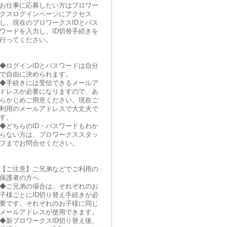
お仕事に応募したい方はプロワー
クスログインページにアクセス
し、現在のプロワークスIDとパス
ワードを入力し、ID切替手続きを
行ってください。
◆ログインIDとパスワードは自分
で自由に決められます。
◆手続きには受信できるメールア
ドレスが必要になりますので、あ
らかじめご用意ください。現在ご
利用のメールアドレスで大丈夫で
す。
◆どちらのID・パスワードもわか
らない方は、プロワークススタッ
フまでお問合せください。
【ご注意】ご兄弟などでご利用の
保護者の方へ
◆ご兄弟の場合は、それぞれのお
子様ごとにID切り替え手続きが必
要です。それぞれのお子様に同じ
メールアドレスが使用できます。
◆新プロワークスID切り替え後、