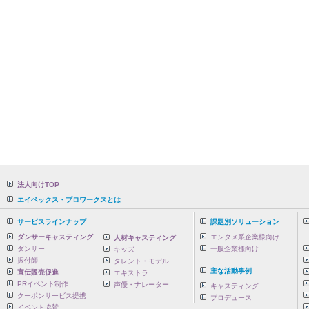
法人向けTOP
エイベックス・プロワークスとは
サービスラインナップ
課題別ソリューション
ダンサーキャスティング
エンタメ系企業様向け
人材キャスティング
ダンサー
一般企業様向け
キッズ
振付師
タレント・モデル
主な活動事例
宣伝販売促進
エキストラ
PRイベント制作
声優・ナレーター
キャスティング
クーポンサービス提携
プロデュース
イベント協賛