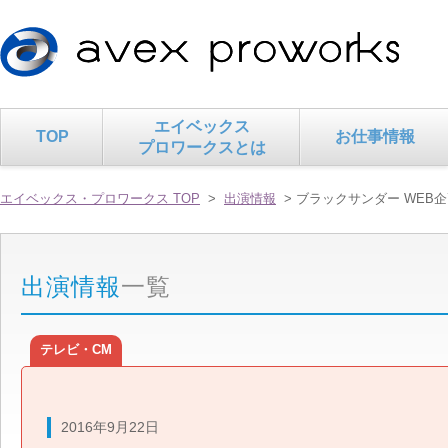
エイベックス
TOP
お仕事情報
プロワークスとは
エイベックス・プロワークス TOP
>
出演情報
> ブラックサンダー WEB企
出演情報
一覧
テレビ・CM
2016年9月22日