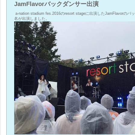
JamFlavorバックダンサー出演
a-nation stadium fes.2016のresort stageに出演したJamFla
名が出演しました。