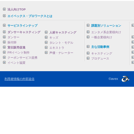
法人向けTOP
エイベックス・プロワークスとは
サービスラインナップ
課題別ソリューション
ダンサーキャスティング
エンタメ系企業様向け
人材キャスティング
ダンサー
一般企業様向け
キッズ
振付師
タレント・モデル
主な活動事例
宣伝販売促進
エキストラ
PRイベント制作
声優・ナレーター
キャスティング
クーポンサービス提携
プロデュース
イベント協賛
©avex
利用者情報の外部送信