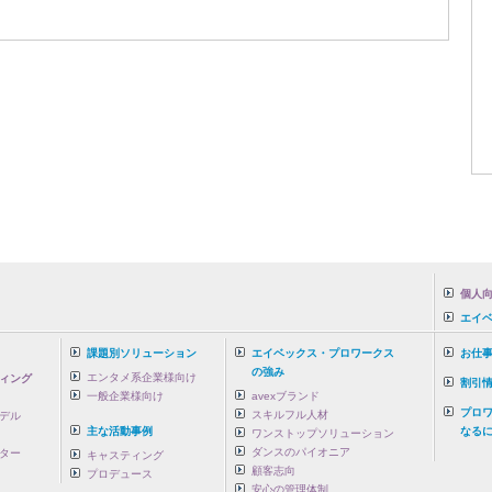
個人向
エイ
課題別ソリューション
エイベックス・プロワークス
お仕
の強み
エンタメ系企業様向け
ィング
割引
一般企業様向け
avexブランド
プロ
スキルフル人材
デル
主な活動事例
なるに
ワンストップソリューション
ダンスのパイオニア
ター
キャスティング
顧客志向
プロデュース
安心の管理体制