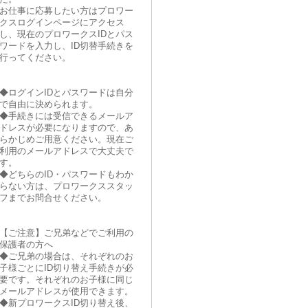
お仕事に応募したい方はプロワー
クスログインページにアクセス
し、現在のプロワークスIDとパス
ワードを入力し、ID切替手続きを
行ってください。
◆ログインIDとパスワードは自分
で自由に決められます。
◆手続きには受信できるメールア
ドレスが必要になりますので、あ
らかじめご用意ください。現在ご
利用のメールアドレスで大丈夫で
す。
◆どちらのID・パスワードもわか
らない方は、プロワークススタッ
フまでお問合せください。
【ご注意】ご兄弟などでご利用の
保護者の方へ
◆ご兄弟の場合は、それぞれのお
子様ごとにID切り替え手続きが必
要です。それぞれのお子様に同じ
メールアドレスが使用できます。
◆新プロワークスID切り替え後、