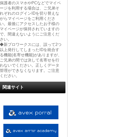
保護者のスマホやPCなどでマイペ
ージを利用する場合は、ご兄弟そ
れぞれのログインIDを切り替えな
がらマイページをご利用くださ
い。最後にアクセスしたお子様の
マイページが保持されていますの
で、間違えないようにご注意くだ
さい。
◆新プロワークスには、誤って2つ
以上発行してしまったIDを統合す
る機能(名寄せ機能)がありますが、
ご兄弟の間では決して名寄せを行
わないでください。正しくデータ
管理ができなくなります。ご注意
ください。
関連サイト