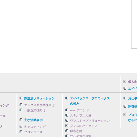
個人向
エイ
課題別ソリューション
エイベックス・プロワークス
お仕
の強み
エンタメ系企業様向け
ィング
割引
一般企業様向け
avexブランド
プロ
スキルフル人材
デル
主な活動事例
なるに
ワンストップソリューション
ダンスのパイオニア
ター
キャスティング
顧客志向
プロデュース
安心の管理体制