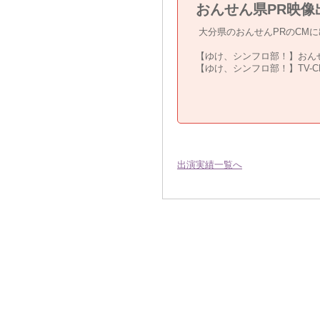
おんせん県PR映像
大分県のおんせんPRのCM
【ゆけ、シンフロ部！】おん
【ゆけ、シンフロ部！】TV-C
出演実績一覧へ