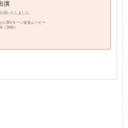
出演
に出演いたしました。
せん県Uターン促進ムービー
M（30秒）