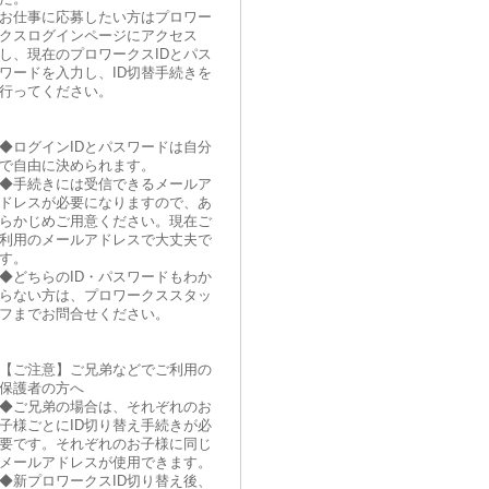
お仕事に応募したい方はプロワー
クスログインページにアクセス
し、現在のプロワークスIDとパス
ワードを入力し、ID切替手続きを
行ってください。
◆ログインIDとパスワードは自分
で自由に決められます。
◆手続きには受信できるメールア
ドレスが必要になりますので、あ
らかじめご用意ください。現在ご
利用のメールアドレスで大丈夫で
す。
◆どちらのID・パスワードもわか
らない方は、プロワークススタッ
フまでお問合せください。
【ご注意】ご兄弟などでご利用の
保護者の方へ
◆ご兄弟の場合は、それぞれのお
子様ごとにID切り替え手続きが必
要です。それぞれのお子様に同じ
メールアドレスが使用できます。
◆新プロワークスID切り替え後、