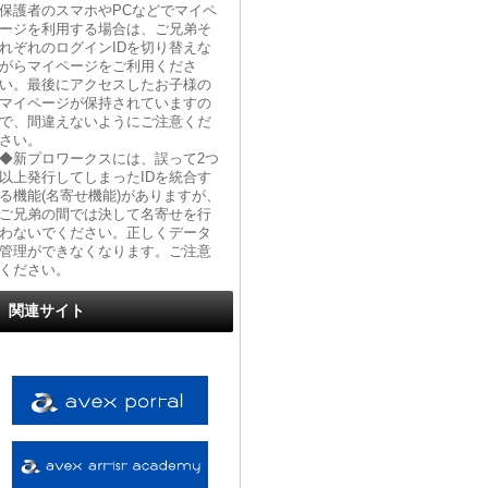
保護者のスマホやPCなどでマイペ
ージを利用する場合は、ご兄弟そ
れぞれのログインIDを切り替えな
がらマイページをご利用くださ
い。最後にアクセスしたお子様の
マイページが保持されていますの
で、間違えないようにご注意くだ
さい。
◆新プロワークスには、誤って2つ
以上発行してしまったIDを統合す
る機能(名寄せ機能)がありますが、
ご兄弟の間では決して名寄せを行
わないでください。正しくデータ
管理ができなくなります。ご注意
ください。
関連サイト