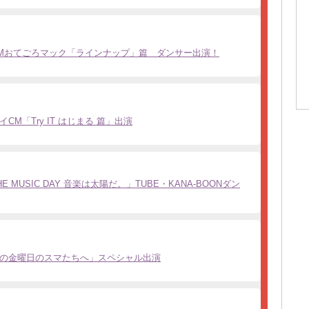
Mおてごろマック「ラインナップ」篇 ダンサー出演！
CM「Try IT はじまる 篇」出演
 MUSIC DAY 音楽は太陽だ。」TUBE・KANA-BOONダン
広の金曜日のスマたちへ」スペシャル出演