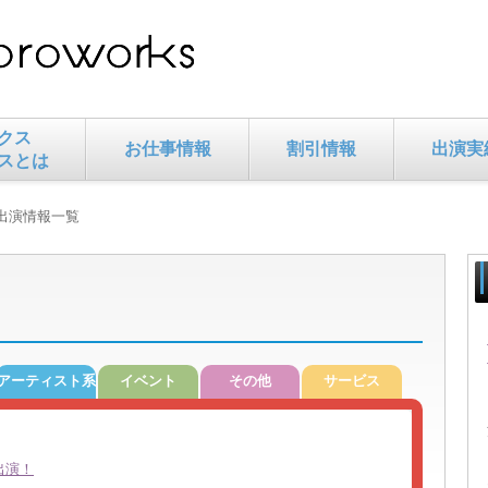
クス
お仕事情報
割引情報
出演実
スとは
 出演情報一覧
アーティスト系
イベント
その他
サービス
出演！