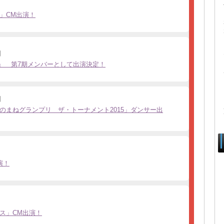
」CM出演！
日
則』 第7期メンバーとして出演決定！
日
のまねグランプリ ザ・トーナメント2015」ダンサー出
演！
ス」CM出演！