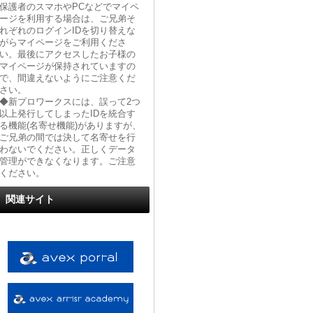
保護者のスマホやPCなどでマイペ
ージを利用する場合は、ご兄弟そ
れぞれのログインIDを切り替えな
がらマイページをご利用くださ
い。最後にアクセスしたお子様の
マイページが保持されていますの
で、間違えないようにご注意くだ
さい。
◆新プロワークスには、誤って2つ
以上発行してしまったIDを統合す
る機能(名寄せ機能)がありますが、
ご兄弟の間では決して名寄せを行
わないでください。正しくデータ
管理ができなくなります。ご注意
ください。
関連サイト