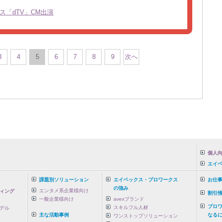
ス「dTV」CM出演
3
4
5
6
7
8
9
次へ
個人向
エイ
課題別ソリューション
エイベックス・プロワークス
お仕
の強み
エンタメ系企業様向け
ィング
割引
一般企業様向け
avexブランド
プロ
スキルフル人材
デル
主な活動事例
なるに
ワンストップソリューション