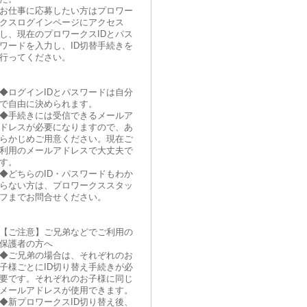
お仕事に応募したい方はプロワー
クスログインページにアクセス
し、現在のプロワークスIDとパス
ワードを入力し、ID切替手続きを
行ってください。
◆ログインIDとパスワードは自分
で自由に決められます。
◆手続きには受信できるメールア
ドレスが必要になりますので、あ
らかじめご用意ください。現在ご
利用のメールアドレスで大丈夫で
す。
◆どちらのID・パスワードもわか
らない方は、プロワークススタッ
フまでお問合せください。
【ご注意】ご兄弟などでご利用の
保護者の方へ
◆ご兄弟の場合は、それぞれのお
子様ごとにID切り替え手続きが必
要です。それぞれのお子様に同じ
メールアドレスが使用できます。
◆新プロワークスID切り替え後、