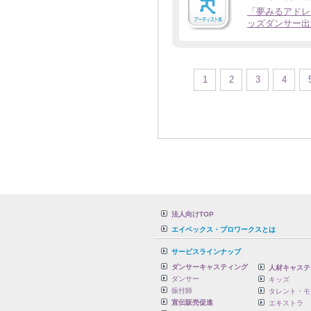
「夢みるアドレセ
ッズダンサー出
1
2
3
4
法人向けTOP
エイベックス・プロワークスとは
サービスラインナップ
ダンサーキャスティング
人材キャステ
ダンサー
キッズ
振付師
タレント・モ
宣伝販売促進
エキストラ