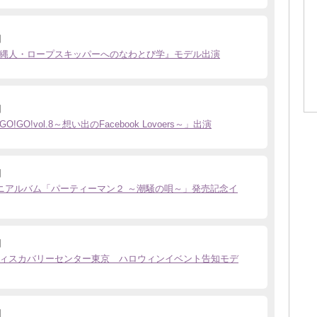
日
縄人・ロープスキッパーへのなわとび学』モデル出演
日
GO!GO!vol.8～想い出のFacebook Lovoers～」出演
日
ミニアルバム「パーティーマン２ ～潮騒の唄～」発売記念イ
日
ィスカバリーセンター東京 ハロウィンイベント告知モデ
日