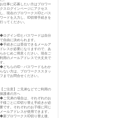
お仕事に応募したい方はプロワー
クスログインページにアクセス
し、現在のプロワークスIDとパス
ワードを入力し、ID切替手続きを
行ってください。
◆ログインIDとパスワードは自分
で自由に決められます。
◆手続きには受信できるメールア
ドレスが必要になりますので、あ
らかじめご用意ください。現在ご
利用のメールアドレスで大丈夫で
す。
◆どちらのID・パスワードもわか
らない方は、プロワークススタッ
フまでお問合せください。
【ご注意】ご兄弟などでご利用の
保護者の方へ
◆ご兄弟の場合は、それぞれのお
子様ごとにID切り替え手続きが必
要です。それぞれのお子様に同じ
メールアドレスが使用できます。
◆新プロワークスID切り替え後、