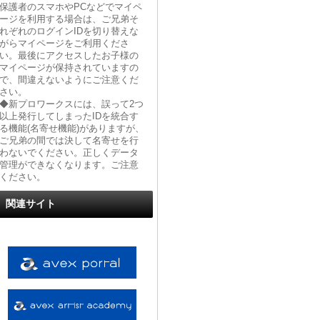
保護者のスマホやPCなどでマイペ
ージを利用する場合は、ご兄弟そ
れぞれのログインIDを切り替えな
がらマイページをご利用くださ
い。最後にアクセスしたお子様の
マイページが保持されていますの
で、間違えないようにご注意くだ
さい。
◆新プロワークスには、誤って2つ
以上発行してしまったIDを統合す
る機能(名寄せ機能)がありますが、
ご兄弟の間では決して名寄せを行
わないでください。正しくデータ
管理ができなくなります。ご注意
ください。
関連サイト