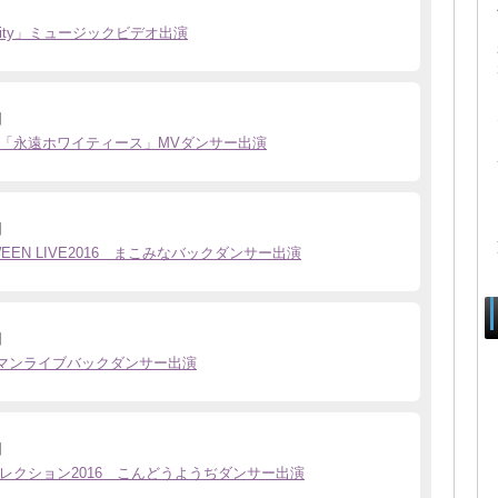
dipity」ミュージックビデオ出演
日
ect「永遠ホワイティース」MVダンサー出演
日
WEEN LIVE2016 まこみなバックダンサー出演
日
rワンマンライブバックダンサー出演
日
レクション2016 こんどうようぢダンサー出演