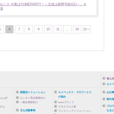
ンス 今夜はYUMEPARTY！～主役は荻野可鈴(21)～」キ
演
5
6
7
8
9
10
11
...
26
次へ
個人向
エイ
課題別ソリューション
エイベックス・プロワークス
お仕
の強み
エンタメ系企業様向け
ィング
割引
一般企業様向け
avexブランド
プロ
スキルフル人材
デル
主な活動事例
なるに
ワンストップソリューション