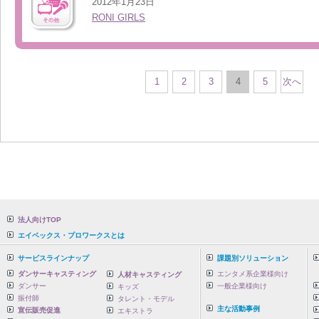
2012年1月23日
RONI GIRLS
1
2
3
4
5
次へ
法人向けTOP
エイベックス・プロワークスとは
サービスラインナップ
課題別ソリューション
ダンサーキャスティング
エンタメ系企業様向け
人材キャスティング
ダンサー
一般企業様向け
キッズ
振付師
タレント・モデル
主な活動事例
宣伝販売促進
エキストラ