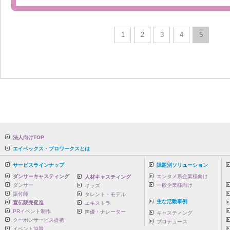
1
2
3
4
5
法人向けTOP
エイベックス・プロワークスとは
サービスラインナップ
課題別ソリューション
ダンサーキャスティング
エンタメ系企業様向け
人材キャスティング
ダンサー
一般企業様向け
キッズ
振付師
タレント・モデル
主な活動事例
宣伝販売促進
エキストラ
PRイベント制作
声優・ナレーター
キャスティング
クーポンサービス提携
プロデュース
イベント協賛