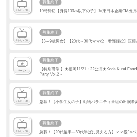
募集終了
19時締切【身長103㎝以下の子】J○東日本企業CM出
募集終了
【3～9歳男女】【20代～30代ママ役・看護婦役】医
募集終了
【特別研修 】★福岡11/21・22公演★Koda Kumi Fanclub L
Party Vol.2～
募集終了
急募！【小学生女の子】動物バラエティ番組の出演者
募集終了
急募！【20代後半～30代半ばに見える方】ママ役J○