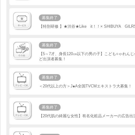
募集終了
【特別研修 】★渋谷★Like it！！× SHIBUYA GILR
募集終了
【5～7才、身長120㎝以下の男の子】こども○ゃれんじ
ど出演者募集！
募集終了
＜20代以上の方＞J●A全国TVCMエキストラ大募集！
募集終了
【20代肌の綺麗な女性】有名化粧品メーカーの広告出