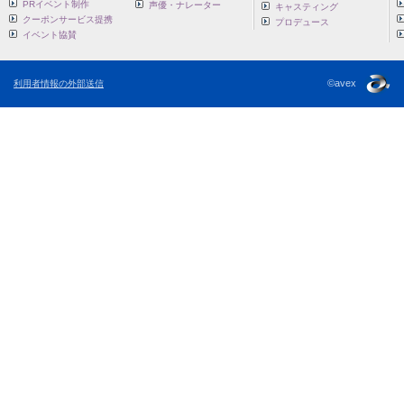
PRイベント制作
声優・ナレーター
キャスティング
クーポンサービス提携
プロデュース
イベント協賛
©avex
利用者情報の外部送信