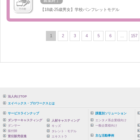
募集終了
【18歳-25歳男女】学校パンフレットモデル
1
2
3
4
5
6
...
157
法人向けTOP
エイベックス・プロワークスとは
サービスラインナップ
課題別ソリューション
ダンサーキャスティング
エンタメ系企業様向け
人材キャスティング
ダンサー
一般企業様向け
キッズ
振付師
タレント・モデル
主な活動事例
宣伝販売促進
エキストラ