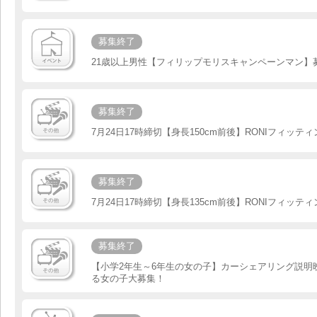
募集終了
21歳以上男性【フィリップモリスキャンペーンマン】
募集終了
7月24日17時締切【身長150cm前後】RONIフィッティ
募集終了
7月24日17時締切【身長135cm前後】RONIフィッティ
募集終了
【小学2年生～6年生の女の子】カーシェアリング説明
る女の子大募集！