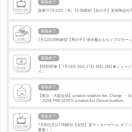
募集終了
急募!!!7月12日（木）15:00締切【女の子】某保険会社
募集終了
7月12日15時締切【男の子】潜水艦おもちゃプロモー
募集終了
【特別研修 】7月14日,16日,17日,18日,19日★ミ
イ』
募集終了
【東京・大阪会場】a-nation stadium fes. Charge ・
「JSDA PRESENTS a-nation Act Dancer Audition」
募集終了
7月9日(月)17:00締切【女性】某サッカーゲーム オ
募集！！