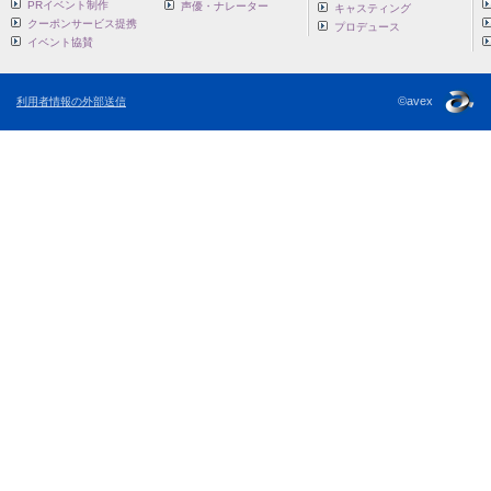
PRイベント制作
声優・ナレーター
キャスティング
クーポンサービス提携
プロデュース
イベント協賛
©avex
利用者情報の外部送信