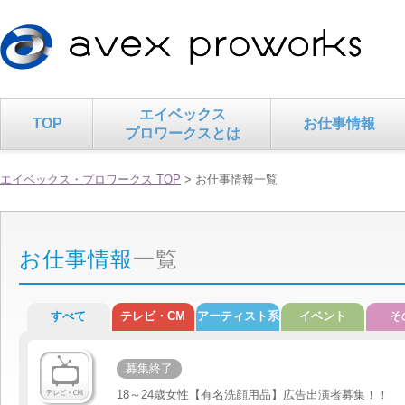
エイベックス
TOP
お仕事情報
プロワークスとは
エイベックス・プロワークス TOP
> お仕事情報一覧
お仕事情報
一覧
すべて
テレビ・CM
アーティスト系
イベント
そ
募集終了
18～24歳女性【有名洗顔用品】広告出演者募集！！